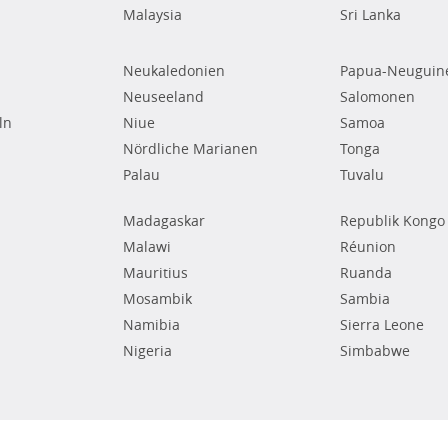
Malaysia
Sri Lanka
Neukaledonien
Papua-Neuguin
Neuseeland
Salomonen
ln
Niue
Samoa
Nördliche Marianen
Tonga
Palau
Tuvalu
Madagaskar
Republik Kongo
Malawi
Réunion
Mauritius
Ruanda
Mosambik
Sambia
Namibia
Sierra Leone
Nigeria
Simbabwe