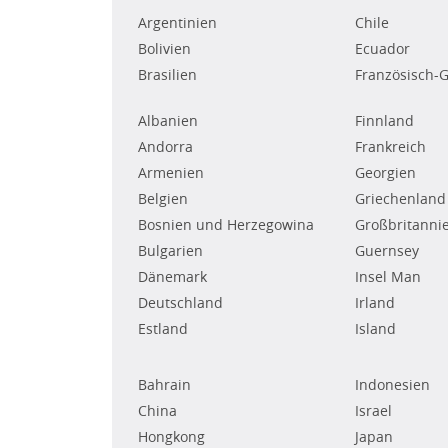
Argentinien
Chile
Bolivien
Ecuador
Brasilien
Französisch-
Albanien
Finnland
Andorra
Frankreich
Armenien
Georgien
Belgien
Griechenland
Bosnien und Herzegowina
Großbritanni
Bulgarien
Guernsey
Dänemark
Insel Man
Deutschland
Irland
Estland
Island
Bahrain
Indonesien
China
Israel
Hongkong
Japan