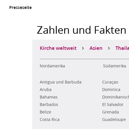
Presseseite
Zahlen und Fakten
Kirche weltweit
Asien
Thail
Nordamerika
Südamerika
Antigua und Barbuda
Curaçao
Aruba
Dominica
Bahamas
Dominikanisc
Barbados
El Salvador
Belize
Grenada
Costa Rica
Guadeloupe