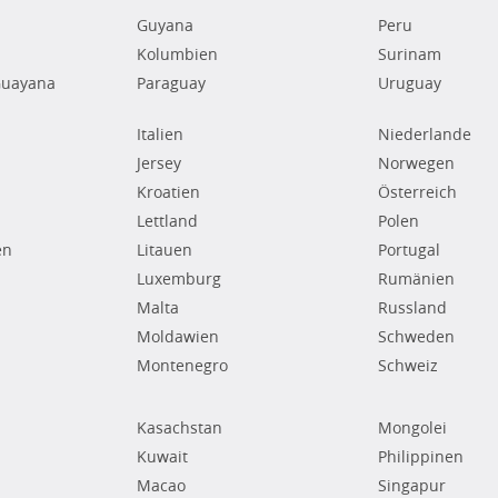
Guyana
Peru
Kolumbien
Surinam
Guayana
Paraguay
Uruguay
Italien
Niederlande
Jersey
Norwegen
Kroatien
Österreich
Lettland
Polen
en
Litauen
Portugal
Luxemburg
Rumänien
Malta
Russland
Moldawien
Schweden
Montenegro
Schweiz
Kasachstan
Mongolei
Kuwait
Philippinen
Macao
Singapur