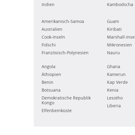
Indien
Kambodscha
Amerikanisch-Samoa
Guam
Australien
Kiribati
Cook-Inseln
Marshall-Inse
Fidschi
Mikronesien
Französisch-Polynesien
Nauru
Angola
Ghana
Äthiopien
Kamerun
Benin
Kap Verde
Botsuana
Kenia
Demokratische Republik
Lesotho
Kongo
Liberia
Elfenbeinküste