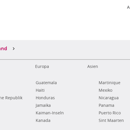
A
and
Europa
Asien
Guatemala
Martinique
Haïti
Mexiko
he Republik
Honduras
Nicaragua
Jamaika
Panama
Kaiman-Inseln
Puerto Rico
Kanada
Sint Maarten