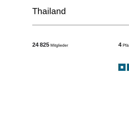
Thailand
24 825
4
Mitglieder
Pfä
1
/