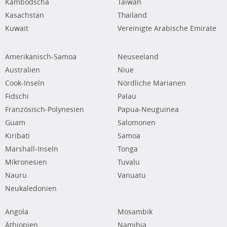
Kambodscha
Taiwan
Kasachstan
Thailand
Kuwait
Vereinigte Arabische Emirate
Amerikanisch-Samoa
Neuseeland
Australien
Niue
Cook-Inseln
Nördliche Marianen
Fidschi
Palau
Französisch-Polynesien
Papua-Neuguinea
Guam
Salomonen
Kiribati
Samoa
Marshall-Inseln
Tonga
Mikronesien
Tuvalu
Nauru
Vanuatu
Neukaledonien
Angola
Mosambik
Äthiopien
Namibia