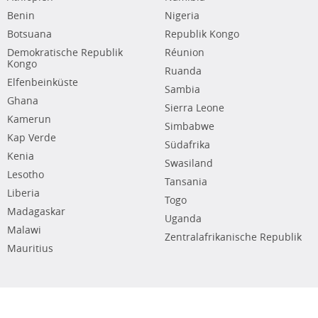
Benin
Nigeria
Botsuana
Republik Kongo
Demokratische Republik
Réunion
Kongo
Ruanda
Elfenbeinküste
Sambia
Ghana
Sierra Leone
Kamerun
Simbabwe
Kap Verde
Südafrika
Kenia
Swasiland
Lesotho
Tansania
Liberia
Togo
Madagaskar
Uganda
Malawi
Zentralafrikanische Republik
Mauritius