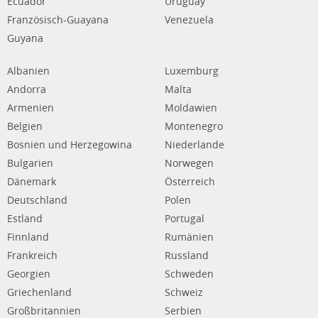
Ecuador
Uruguay
Französisch-Guayana
Venezuela
Guyana
Albanien
Luxemburg
Andorra
Malta
Armenien
Moldawien
Belgien
Montenegro
Bosnien und Herzegowina
Niederlande
Bulgarien
Norwegen
Dänemark
Österreich
Deutschland
Polen
Estland
Portugal
Finnland
Rumänien
Frankreich
Russland
Georgien
Schweden
Griechenland
Schweiz
Großbritannien
Serbien