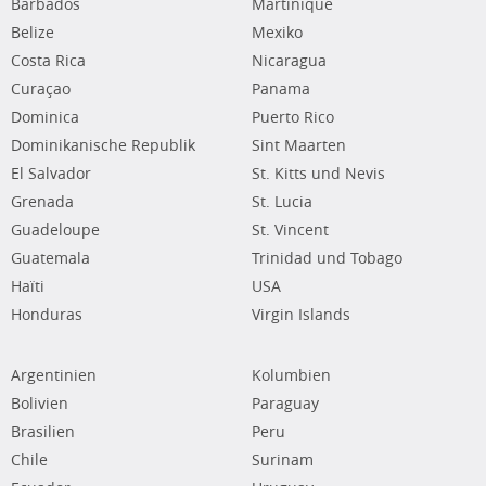
Barbados
Martinique
Belize
Mexiko
Costa Rica
Nicaragua
Curaçao
Panama
Dominica
Puerto Rico
Dominikanische Republik
Sint Maarten
El Salvador
St. Kitts und Nevis
Grenada
St. Lucia
Guadeloupe
St. Vincent
Guatemala
Trinidad und Tobago
Haïti
USA
Honduras
Virgin Islands
Argentinien
Kolumbien
Bolivien
Paraguay
Brasilien
Peru
Chile
Surinam