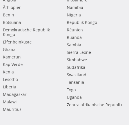
Angola
Mosambik
Äthiopien
Namibia
Benin
Nigeria
Botsuana
Republik Kongo
Demokratische Republik
Réunion
Kongo
Ruanda
Elfenbeinküste
Sambia
Ghana
Sierra Leone
Kamerun
Simbabwe
Kap Verde
Südafrika
Kenia
Swasiland
Lesotho
Tansania
Liberia
Togo
Madagaskar
Uganda
Malawi
Zentralafrikanische Republik
Mauritius