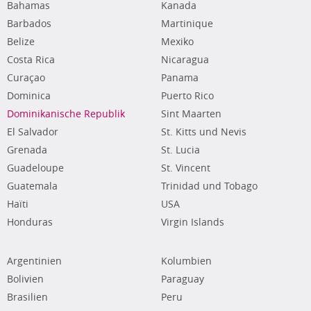
Bahamas
Kanada
Barbados
Martinique
Belize
Mexiko
Costa Rica
Nicaragua
Curaçao
Panama
Dominica
Puerto Rico
Dominikanische Republik
Sint Maarten
El Salvador
St. Kitts und Nevis
Grenada
St. Lucia
Guadeloupe
St. Vincent
Guatemala
Trinidad und Tobago
Haïti
USA
Honduras
Virgin Islands
Argentinien
Kolumbien
Bolivien
Paraguay
Brasilien
Peru