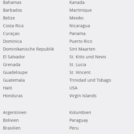
Bahamas
Kanada
Barbados
Martinique
Belize
Mexiko
Costa Rica
Nicaragua
Curaçao
Panama
Dominica
Puerto Rico
Dominikanische Republik
Sint Maarten
El Salvador
St. Kitts und Nevis
Grenada
St. Lucia
Guadeloupe
St. Vincent
Guatemala
Trinidad und Tobago
Haïti
USA
Honduras
Virgin Islands
Argentinien
Kolumbien
Bolivien
Paraguay
Brasilien
Peru