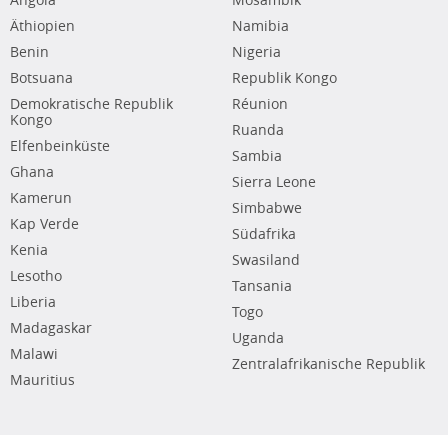
Angola
Mosambik
Äthiopien
Namibia
Benin
Nigeria
Botsuana
Republik Kongo
Demokratische Republik
Réunion
Kongo
Ruanda
Elfenbeinküste
Sambia
Ghana
Sierra Leone
Kamerun
Simbabwe
Kap Verde
Südafrika
Kenia
Swasiland
Lesotho
Tansania
Liberia
Togo
Madagaskar
Uganda
Malawi
Zentralafrikanische Republik
Mauritius