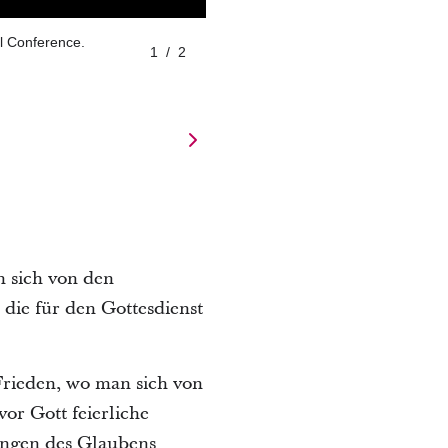
al Conference.
1
/
2
n sich von den
ie für den Gottesdienst
 Frieden, wo man sich von
or Gott feierliche
ungen des Glaubens