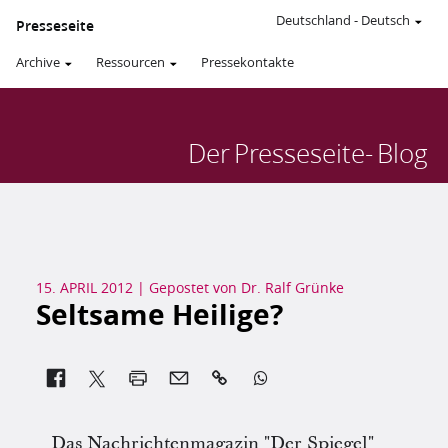
Deutschland
-
Deutsch
Presseseite
Archive
Ressourcen
Pressekontakte
Der
Presseseite-
Blog
15. APRIL 2012
|
Gepostet von
Dr. Ralf Grünke
Seltsame Heilige?


Das Nachrichtenmagazin "Der Spiegel"