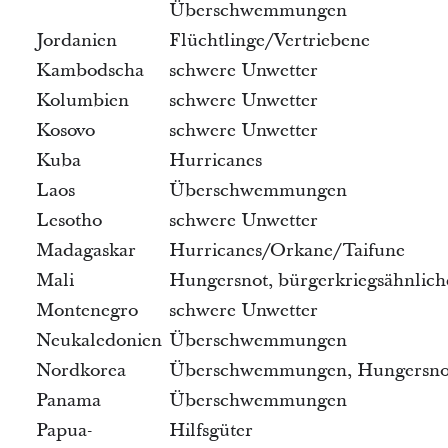
Überschwemmungen
Jordanien
Flüchtlinge/Vertriebene
Kambodscha
schwere Unwetter
Kolumbien
schwere Unwetter
Kosovo
schwere Unwetter
Kuba
Hurricanes
Laos
Überschwemmungen
Lesotho
schwere Unwetter
Madagaskar
Hurricanes/Orkane/Taifune
Mali
Hungersnot, bürgerkriegsähnlic
Montenegro
schwere Unwetter
Neukaledonien
Überschwemmungen
Nordkorea
Überschwemmungen, Hungersno
Panama
Überschwemmungen
Papua-
Hilfsgüter