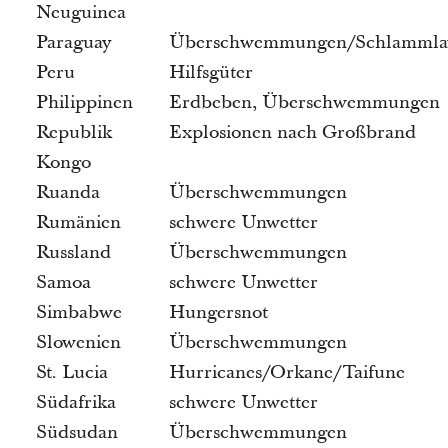
Neuguinea
Paraguay
Überschwemmungen/Schlammla
Peru
Hilfsgüter
Philippinen
Erdbeben, Überschwemmungen
Republik
Explosionen nach Großbrand
Kongo
Ruanda
Überschwemmungen
Rumänien
schwere Unwetter
Russland
Überschwemmungen
Samoa
schwere Unwetter
Simbabwe
Hungersnot
Slowenien
Überschwemmungen
St. Lucia
Hurricanes/Orkane/Taifune
Südafrika
schwere Unwetter
Südsudan
Überschwemmungen