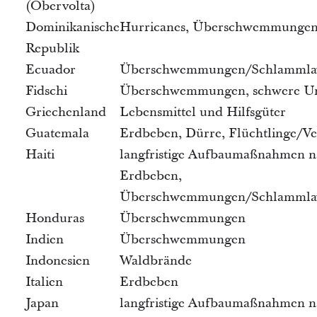
(Obervolta)
Dominikanische
Hurricanes, Überschwemmunge
Republik
Ecuador
Überschwemmungen/Schlammla
Fidschi
Überschwemmungen, schwere Un
Griechenland
Lebensmittel und Hilfsgüter
Guatemala
Erdbeben, Dürre, Flüchtlinge/Ve
Haiti
langfristige Aufbaumaßnahmen n
Erdbeben,
Überschwemmungen/Schlammla
Honduras
Überschwemmungen
Indien
Überschwemmungen
Indonesien
Waldbrände
Italien
Erdbeben
Japan
langfristige Aufbaumaßnahmen n