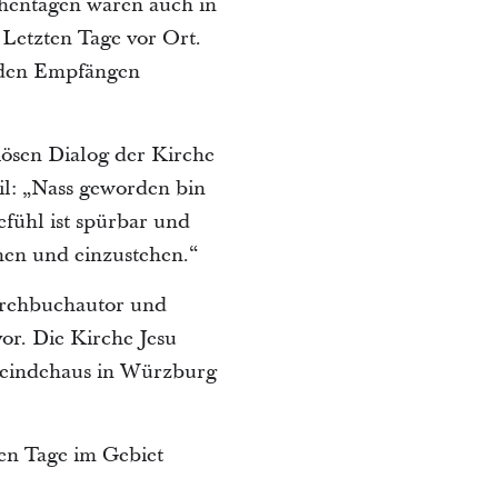
chentagen waren auch in
 Letzten Tage vor Ort.
n den Empfängen
giösen Dialog der Kirche
l: „Nass geworden bin
fühl ist spürbar und
hen und einzustehen.“
Drehbuchautor und
or. Die Kirche Jesu
emeindehaus in Würzburg
ten Tage im Gebiet