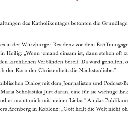
altungen des Katholikentages betonten die Grundlagen
es in der Würzburger Residenz vor dem Eröffnungsgot
n Heilig: „Wenn jemand einsam ist, dann stehen oft z
n kirchlichen Verbänden bereit. Da wird geholfen, org
ch der Kern der Christenheit: die Nächstenliebe.“
iblischen Dialog mit dem Journalisten und Podcast-Be
 Maria Scholastika Jurt daran, eine für sie wichtige E
 und er meint mich mit meiner Liebe.“ An das Publiku
ers Arenberg in Koblenz: „Gott heilt die Welt nicht o