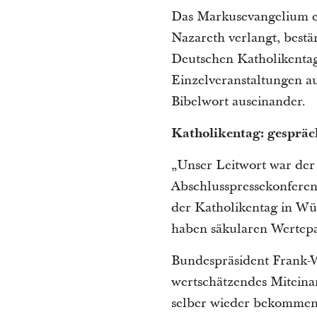
Das Markusevangelium erz
Nazareth verlangt, best
Deutschen Katholikentag 
Einzelveranstaltungen au
Bibelwort auseinander.
Katholikentag: gespräc
„Unser Leitwort war der
Abschlusspressekonferen
der Katholikentag in Wür
haben säkularen Wertepa
Bundespräsident Frank-Wa
wertschätzendes Miteinan
selber wieder bekommen