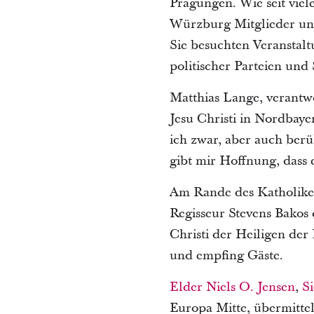
Prägungen. Wie seit vie
Würzburg Mitglieder und
Sie besuchten Veransta
politischer Parteien und 
Matthias Lange, verantwo
Jesu Christi in Nordbay
ich zwar, aber auch ber
gibt mir Hoffnung, dass 
Am Rande des Katholiken
Regisseur Stevens Bakos 
Christi der Heiligen de
und empfing Gäste.
Elder
Niels O. Jensen
,
S
Europa Mitte, übermittel