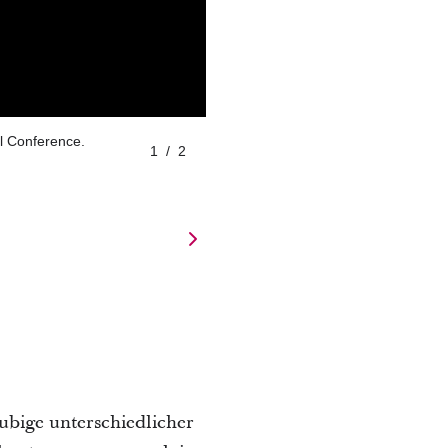
al Conference.
1
/
2
ubige unterschiedlicher