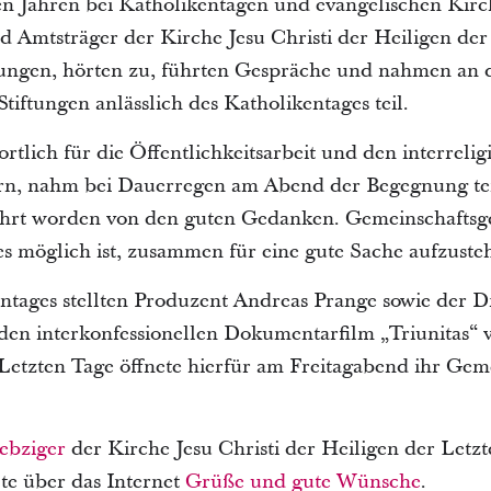
len Jahren bei Katholikentagen und evangelischen Kir
 Amtsträger der Kirche Jesu Christi der Heiligen der
ltungen, hörten zu, führten Gespräche und nahmen a
Stiftungen anlässlich des Katholikentages teil.
rtlich für die Öffentlichkeitsarbeit und den interreli
ern, nahm bei Dauerregen am Abend der Begegnung tei
ührt worden von den guten Gedanken. Gemeinschaftsge
es möglich ist, zusammen für eine gute Sache aufzuste
tages stellten Produzent Andreas Prange sowie der 
den interkonfessionellen Dokumentarfilm „Triunitas“ v
r Letzten Tage öffnete hierfür am Freitagabend ihr G
iebziger
der Kirche Jesu Christi der Heiligen der Letz
te über das Internet
Grüße und gute Wünsche
.