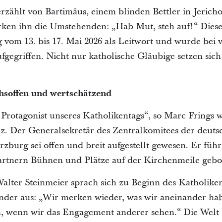
ählt von Bartimäus, einem blinden Bettler in Jericho.
ärken ihn die Umstehenden: „Hab Mut, steh auf!“ Diese
vom 13. bis 17. Mai 2026 als Leitwort und wurde bei v
fgegriffen. Nicht nur katholische Gläubige setzen si
hsoffen und wertschätzend
 Protagonist unseres Katholikentags“, so Marc Frings
z. Der Generalsekretär des Zentralkomitees der deutsc
zburg sei offen und breit aufgestellt gewesen. Er führ
rtnern Bühnen und Plätze auf der Kirchenmeile gebo
lter Steinmeier sprach sich zu Beginn des Katholiken
der aus: „Wir merken wieder, was wir aneinander habe
, wenn wir das Engagement anderer sehen.“ Die Welt