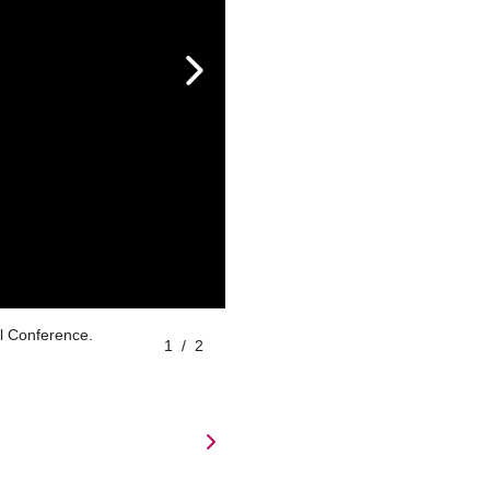
al Conference.
1
/
2