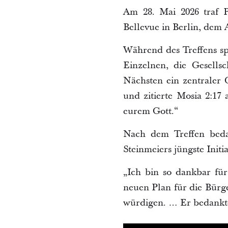
Am 28. Mai 2026 traf P
Bellevue in Berlin, dem
Während des Treffens sp
Einzelnen, die Gesells
Nächsten ein zentraler 
und zitierte Mosia 2:1
eurem Gott.“
Nach dem Treffen bedan
Steinmeiers jüngste Init
„Ich bin so dankbar fü
neuen Plan für die Bür
würdigen. … Er bedankte 