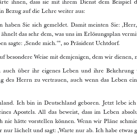
ärte ihnen, dass sie mit ihrem Dienst dem Beispiel d
n Bezug auf die Lehre weiter aus:
n haben Sie sich gemeldet. Damit meinten Sie: ‚Her
hnelt das sehr dem, was uns im Erlösungsplan vermitt
en sagte: ‚Sende mich.‘“, so Präsident Uchtdorf.
auf besondere Weise mit demjenigen, dem wir dienen, n
h auch über ihr eigenes Leben und ihre Bekehrung u
ng des Herrn zu vertrauen, auch wenn das Leben ein
and. Ich bin in Deutschland geboren. Jetzt lebe ich
ines Apostels. All das beweist, dass im Leben absolu
h nie hätte vorstellen können. Wenn wir Pläne schmi
r nur lächelt und sagt: ‚Warte nur ab. Ich habe etwas 